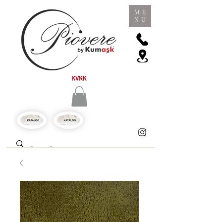
ME
NU