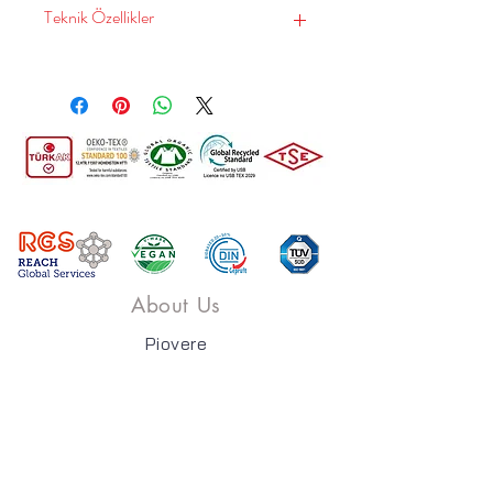
Teknik Özellikler
WEIGHT(AĞIRLIK): 540(
gr/m±%5 )
MARTINDALE(Sürtünme
Mukameveti) : 34000
CONTENT(İÇERİK): %16
COT - %84 PES
CATEGORY(KATEGORİ):
Chenille(Şönil)
About Us
Piovere
Collections
Shopping
Contact