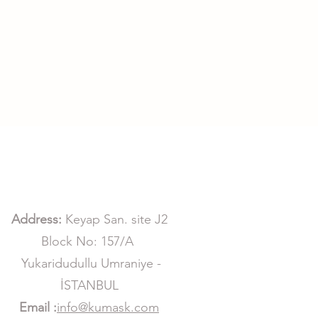
Address:
Keyap San. site J2
Block No: 157/A
Yukaridudullu Umraniye -
İSTANBUL
Email :​
info@kumask.com