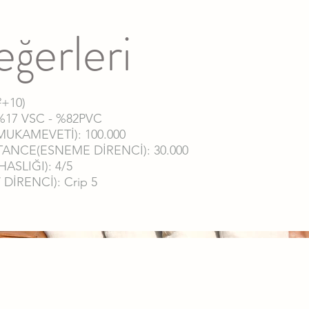
ğerleri
²+10)
%17 VSC - %82PVC
KAMEVETİ): 100.000
ANCE(ESNEME DİRENCİ): 30.000
ASLIĞI): 4/5
İRENCİ): Crip 5