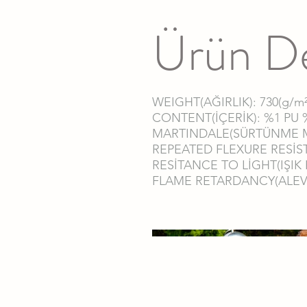
Ürün De
WEIGHT(AĞIRLIK): 730(g/m
CONTENT(İÇERİK): %1 PU 
MARTINDALE(SÜRTÜNME MU
REPEATED FLEXURE RESİST
RESİTANCE TO LİGHT(IŞIK H
FLAME RETARDANCY(ALEV D