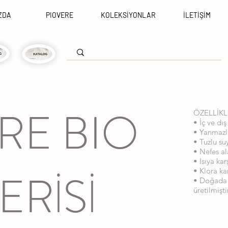
ZDA
PIOVERE
KOLEKSİYONLAR
İLETİŞİM
RE BIO
ÖZELLİKL
• İç ve dı
• Yanmazl
• Tuzlu su
• Nefes ala
• Isıya kar
ERİSİ
• Klora kar
• Doğada
üretilmişti