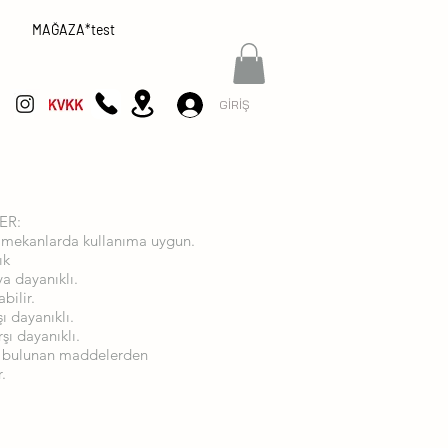
MAĞAZA*test
GİRİŞ
ER:
ş mekanlarda kullanıma uygun.
ık
ya dayanıklı.
bilir.
şı dayanıklı.
şı dayanıklı.
 bulunan maddelerden
r.