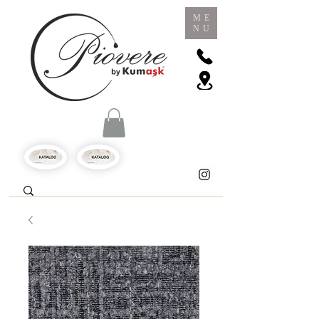
ME
NU