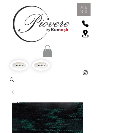
ME
NU