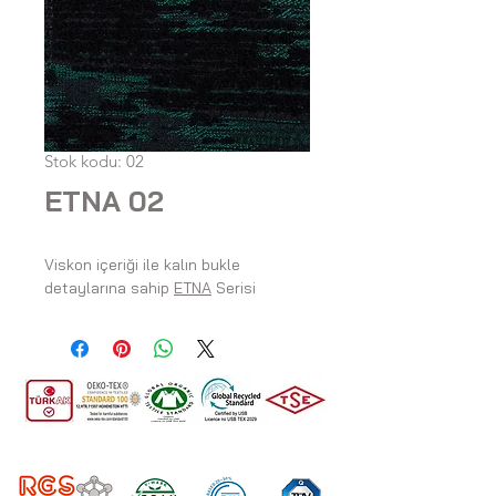
Stok kodu: 02
ETNA 02
Viskon içeriği ile kalın bukle
detaylarına sahip
ETNA
Serisi