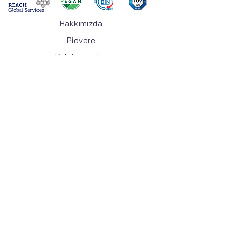
Hakkımızda
Piovere
Koleksiyonlar
Mağaza
İletişim
Adres:
Keyap San. Sit. J2 Blok No:
157/A Yukarıdudullu Ümraniye İstanbul /
TÜRKİYE
Email :​
info@kumask.com
Tel :
+90 (216) 527 43 05
-06