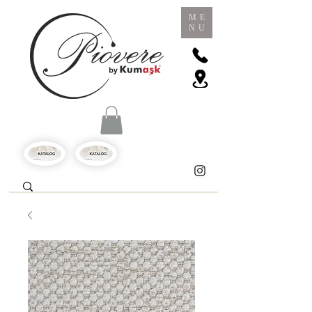
ME
NU