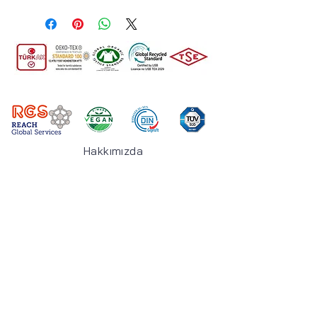
WEIGHT(Ağırlık): 775
(gr/m+%5)
CONTENT(İçerik): %26 COT -
%74 PES
MARTINDALE(Sürtünme
Mukavemeti) : 27000
CATEGORY(Kategori):
Linen(Keten)
Hakkımızda
Piovere
Koleksiyonlar
Mağaza
İletişim
Adres:
Keyap San. Sit. J2 Blok No:
157/A Yukarıdudullu Ümraniye İstanbul /
TÜRKİYE